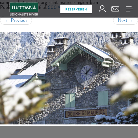
camping_huttopia_bourg_saint_maurice_region_bsm
Published
juli 6, 2018
at
600 × 400
in
Regio
RESERVEREN
←
Previous
Next
→