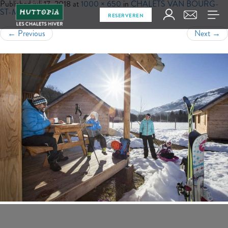
Published
juli 17, 2018
at
1000 × 650
in
CHALETS VAN BOURG-
ST-MAURICE
RESERVEREN
←
Previous
Next
→