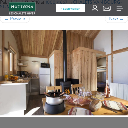
Published
juli 17, 2018
at
1000 × 667
in
CHALETS VAN BOURG-
ST-MAURICE
RESERVEREN
←
Previous
Next
→