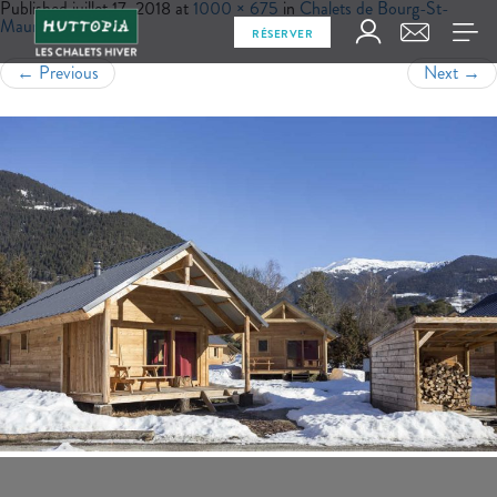
Published
juillet 17, 2018
at
1000 × 675
in
Chalets de Bourg-St-
Maurice
RÉSERVER
←
Previous
Next
→