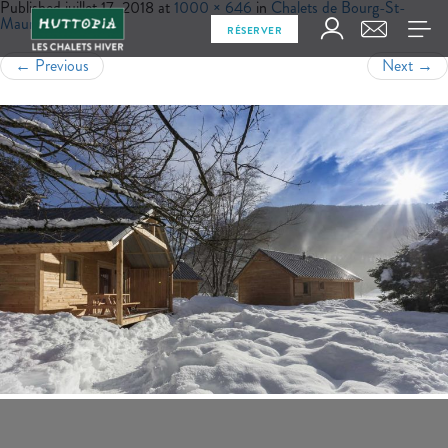
Published
juillet 17, 2018
at
1000 × 646
in
Chalets de Bourg-St-
Maurice
RÉSERVER
←
Previous
Next
→