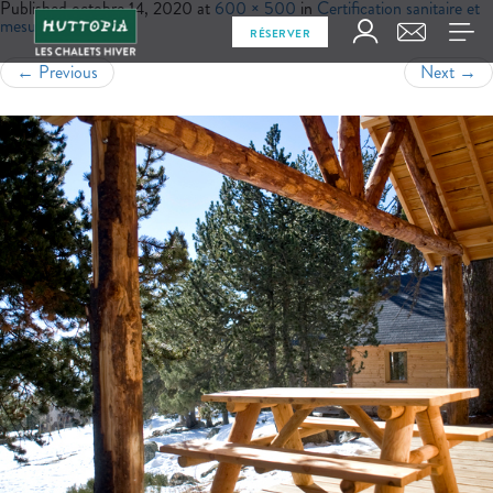
Published
octobre 14, 2020
at
600 × 500
in
Certification sanitaire et
mesures d’hygiène
RÉSERVER
←
Previous
Next
→