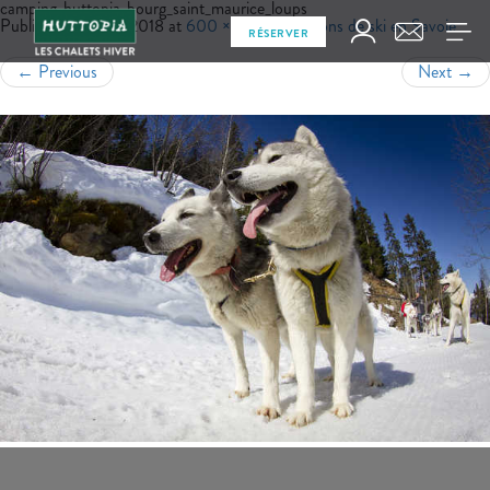
camping_huttopia_bourg_saint_maurice_loups
Published
juillet 6, 2018
at
600 × 400
in
Stations de ski en Savoie
RÉSERVER
←
Previous
Next
→