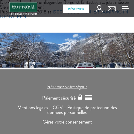
Die Aussicht auf die umliegenden Berge ist fantastisch … jetzt müssen
Sie nur noch Skifahren!
RÉSERVER
Published
juillet 18, 2018
at
1900 × 500
in
WINTERCAMPING IN
DEN ALPEN
Réservez votre séjour
Paiement sécurisé
Mentions légales -
CGV -
Politique de protection des
données personnelles
Gérez votre consentement