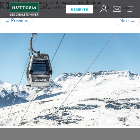
camping_huttopia_bourg_saint_maurice_telepherique
Published
juillet 6, 2018
at
600 × 400
in
Stations de ski en Savoie
RÉSERVER
←
Previous
Next
→