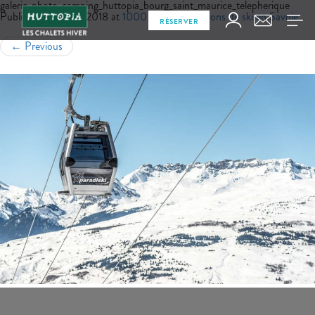
galerie_photo_camping_huttopia_bourg_saint_maurice_telepherique
Published
juillet 17, 2018
at
1000 × 667
in
Stations de ski en Savoie
RÉSERVER
←
Previous