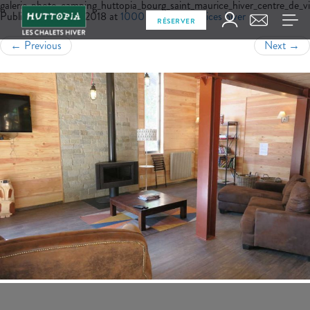
galerie_photo_camping_huttopia_bourg_saint_maurice_hiver_centre_de_vi
Published
juillet 17, 2018
at
1000 × 667
in
Services hiver
RÉSERVER
←
Previous
Next
→