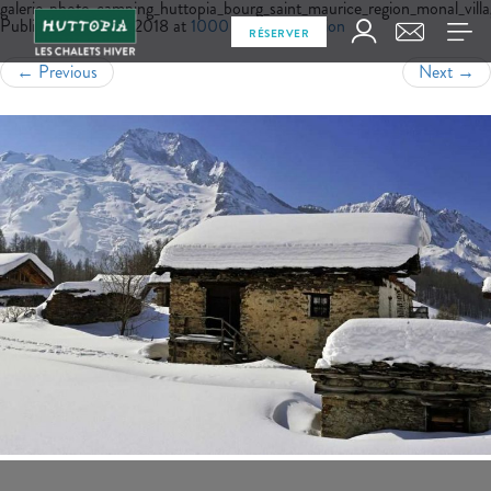
galerie_photo_camping_huttopia_bourg_saint_maurice_region_monal_vill
Published
juillet 17, 2018
at
1000 × 693
in
Région
RÉSERVER
←
Previous
Next
→