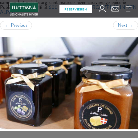
camping_huttopia_bourg_saint_maurice_hiver_caravaneige_epicerie
Published
Juli 6, 2018
at
600 × 400
in
WINTERCAMPING IN DEN
RESERVIEREN
ALPEN
←
Previous
Next
→