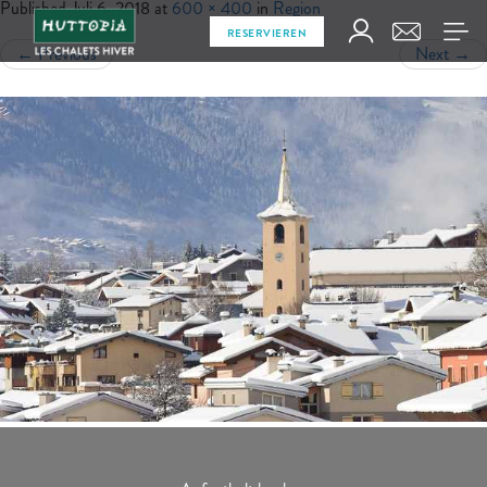
Published
Juli 6, 2018
at
600 × 400
in
Region
RESERVIEREN
←
Previous
Next
→