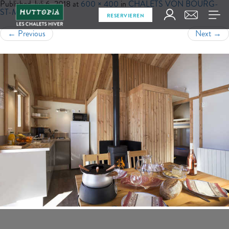
Published
Juli 6, 2018
at
600 × 400
in
CHALETS VON BOURG-
ST-MAURICE
RESERVIEREN
←
Previous
Next
→