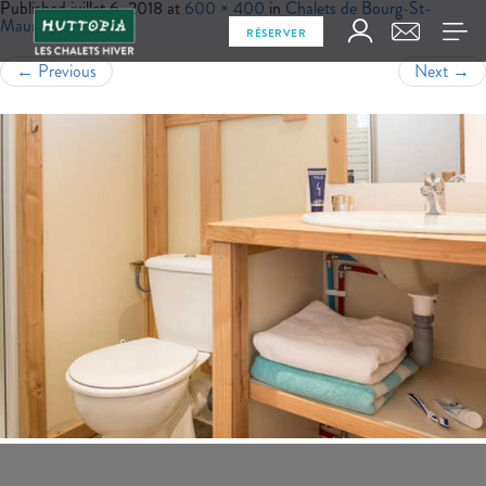
Published
juillet 6, 2018
at
600 × 400
in
Chalets de Bourg-St-
Maurice
RÉSERVER
←
Previous
Next
→