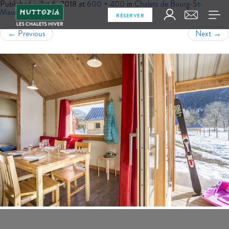
Published
juillet 6, 2018
at
600 × 400
in
Chalets de Bourg-St-
Maurice
RÉSERVER
←
Previous
Next
→