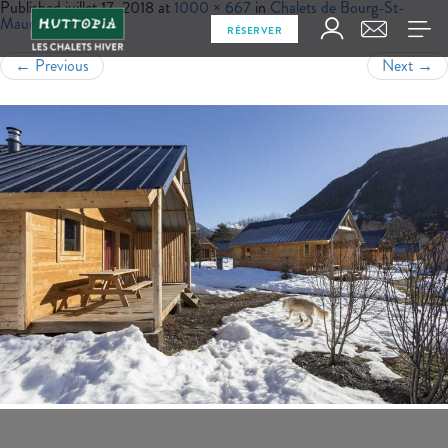
Published
juillet 17, 2018
at
1000 × 667
in
Chalets de Bourg-St-
Maurice
RÉSERVER
←
Previous
Next
→