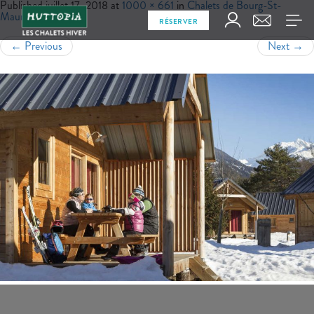
Published
juillet 17, 2018
at
1000 × 661
in
Chalets de Bourg-St-
Maurice
RÉSERVER
←
Previous
Next
→