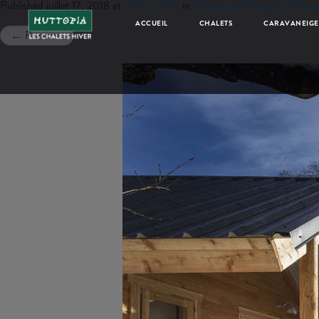
Published
juillet 17, 2018
at
1000 × 683
in
Chalets de Bourg-St-Mauri
ACCUEIL
CHALETS
CARAVANEIGE
←
Previous